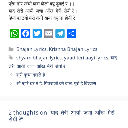
प्रेम डोर खेंचो बाबा बोलो क्यू डुबाई रे ।।
याद तेरी आयी जणा आँख मेरी रोयी रे ।
हियो फाटयो मेरो तन्ने खबर क्यू ना होयी रे ।
W
F
T
E
T
S
h
ac
w
m
el
h
Categories
at
e
itt
ai
e
ar
Bhajan Lyrics
,
Krishna Bhajan Lyrics
Tags
shyam bhajan lyrics
,
yaad teri aayi lyrics
,
याद
s
b
er
l
gr
e
तेरी आयी जणा आँख मेरी रोयी रे
A
o
a
श्री कृष्ण कहते है
p
o
m
ओ म्हारे घर में है, पितरांजी को वास, पूरो है विश्वास
p
k
2 thoughts on “याद तेरी आयी जणा आँख मेरी
रोयी रे”