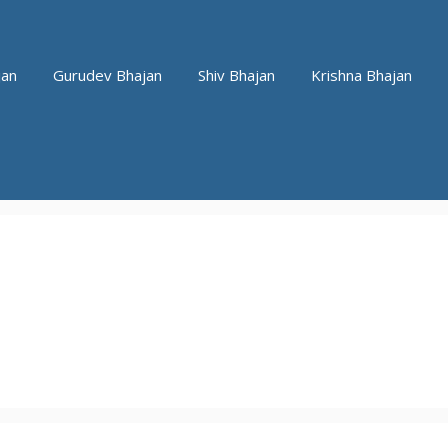
jan
Gurudev Bhajan
Shiv Bhajan
Krishna Bhajan