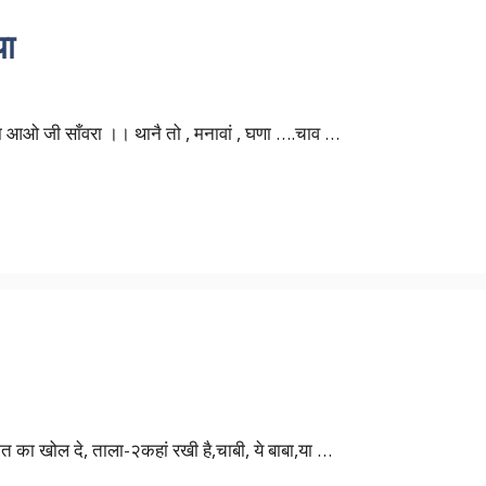
या
गा आओ जी साँवरा ।। थानै तो , मनावां , घणा ….चाव …
िस्मत का खोल दे, ताला-२कहां रखी है,चाबी, ये बाबा,या …