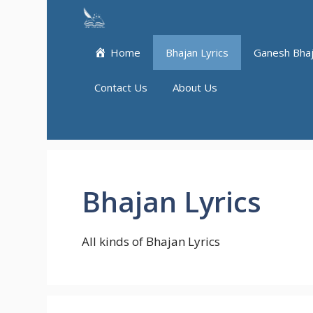
Skip
to
content
Home
Bhajan Lyrics
Ganesh Bha
Contact Us
About Us
Bhajan Lyrics
All kinds of Bhajan Lyrics