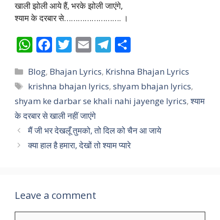
खाली झोली आये हैं, भरके झोली जाएंगे,
श्याम के दरबार से……………………. ।
W
F
T
E
T
S
h
ac
w
m
el
h
Categories
at
e
itt
ai
e
ar
Blog
,
Bhajan Lyrics
,
Krishna Bhajan Lyrics
Tags
krishna bhajan lyrics
,
shyam bhajan lyrics
,
s
b
er
l
gr
e
shyam ke darbar se khali nahi jayenge lyrics
,
श्याम
A
o
a
के दरबार से खाली नहीं जाएंगे
p
o
m
मैं जी भर देखलूँ तुमको, तो दिल को चैन आ जाये
p
k
क्या हाल है हमारा, देखों तो श्याम प्यारे
Leave a comment
Comment