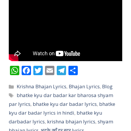
W
F
T
E
T
S
h
ac
w
m
el
h
Categories
at
e
itt
ai
e
ar
Krishna Bhajan Lyrics
,
Bhajan Lyrics
,
Blog
Tags
bhatke kyu dar badar kar bharosa shyam
s
b
er
l
gr
e
par lyrics
,
bhatke kyu dar badar lyrics
,
bhatke
A
o
a
kyu dar badar lyrics in hindi
,
bhatke kyu
p
o
m
darbadar lyrics
,
krishna bhajan lyrics
,
shyam
p
k
bhajan lyrics
,
भटके क्यूँ दर बदर lyrics