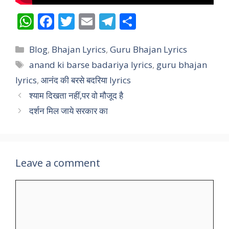
W
F
T
E
T
S
h
ac
w
m
el
h
Categories
at
e
itt
ai
e
ar
Blog
,
Bhajan Lyrics
,
Guru Bhajan Lyrics
Tags
anand ki barse badariya lyrics
,
guru bhajan
s
b
er
l
gr
e
lyrics
,
आनंद की बरसे बदरिया lyrics
A
o
a
श्याम दिखता नहीं,पर वो मौजूद है
p
o
m
दर्शन मिल जाये सरकार का
p
k
Leave a comment
Comment