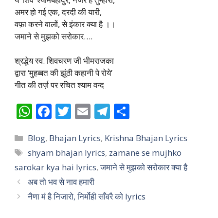
अमर हो गई एक, दरदी की यारी,
वफ़ा करने वालों, से इंकार क्या है ।।
जमाने से मुझको सरोकार….
श्रद्धेय स्व. शिवचरण जी भीमराजका
द्वारा ‘मुहब्बत की झूंठी कहानी पे रोये’
गीत की तर्ज़ पर रचित श्याम वन्द
W
F
T
E
T
S
h
ac
w
m
el
h
Categories
at
e
itt
ai
e
ar
Blog
,
Bhajan Lyrics
,
Krishna Bhajan Lyrics
Tags
shyam bhajan lyrics
,
zamane se mujhko
s
b
er
l
gr
e
sarokar kya hai lyrics
,
जमाने से मुझको सरोकार क्या है
A
o
a
अब तो भव से नाव हमारी
p
o
m
नैणा मं है निजारो, निर्मोही साँवरै को lyrics
p
k