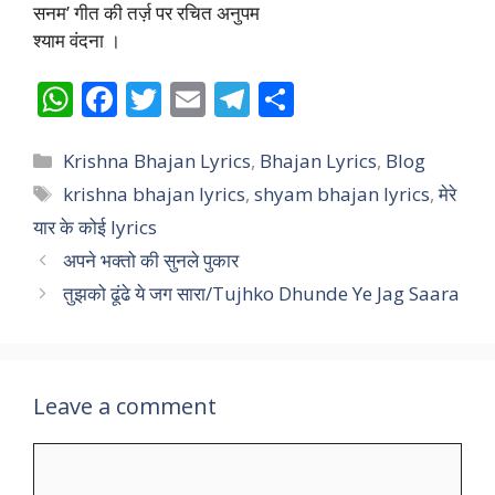
सनम’ गीत की तर्ज़ पर रचित अनुपम
श्याम वंदना ।
W
F
T
E
T
S
h
ac
w
m
el
h
Categories
at
e
itt
ai
e
ar
Krishna Bhajan Lyrics
,
Bhajan Lyrics
,
Blog
Tags
krishna bhajan lyrics
,
shyam bhajan lyrics
,
मेरे
s
b
er
l
gr
e
यार के कोई lyrics
A
o
a
अपने भक्तो की सुनले पुकार
p
o
m
तुझको ढूंढे ये जग सारा/Tujhko Dhunde Ye Jag Saara
p
k
Leave a comment
Comment