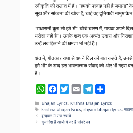
स्वीकृति की तलाश में हैं। “हमको परवाह नही है जमाना” के 
सुख और सांत्वना की खोज है, चाहे वह दुनियावी नामुमकिन
“राधारानी बुला लो हमे भी” चौथे चारण में, गायक अपने द
भरोसा नही है”। उनके शब्द एक अत्यंत उदास और निराशाजनक
उन्हें लब हिलाने की क्षमता भी नहीं है।
अंत में, गीतकार राधा से अपने दिल की बात कहते हैं, उनसे
हमे भी” के शब्द इस भावनात्मक संवाद को और भी गहरा बन
हैं।
W
F
T
E
T
S
h
ac
w
m
el
h
Categories
Bhajan Lyrics
,
Krishna Bhajan Lyrics
at
e
itt
ai
e
ar
Tags
krishna bhajan lyrics
,
shyam bhajan lyrics
,
राधारा
s
b
er
l
gr
e
वृन्दावन में रास रचाये
गुजारिश है आओ ये दर है सांवरे का
A
o
a