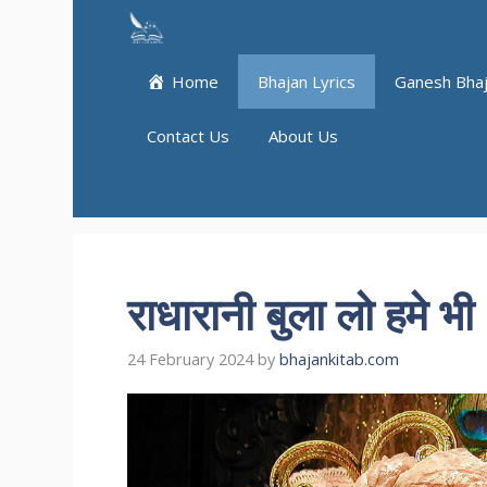
Skip
to
content
Home
Bhajan Lyrics
Ganesh Bha
Contact Us
About Us
राधारानी बुला लो हमे भी
24 February 2024
by
bhajankitab.com