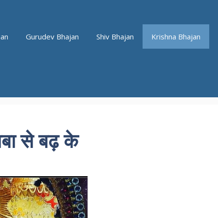
jan
Gurudev Bhajan
Shiv Bhajan
Krishna Bhajan
ाबा से बढ़ के