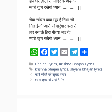
होवे घर छोटो सो मंदिर के अड़ के
म्हारो कुण रखेगो ध्यान …………..||
सेवा सचिन बाबा खूब है निभा सी
नित ईको प्यारो सो श्रृंगार करा सी
हार बनाऊं हिरा मौत्या जड़ के
म्हारो कुण रखेगो ध्यान …………..||
W
F
T
E
T
S
h
ac
w
m
el
h
Categories
Bhajan Lyrics
,
Krishna Bhajan Lyrics
at
e
itt
ai
e
ar
Tags
krishna bhajan lyrics
,
shyam bhajan lyrics
s
b
er
l
gr
e
म्हारै साँवरै को सुघड़ शरीर
श्याम तुम्ही से अर्ज़ है मेरी
A
o
a
p
o
m
p
k